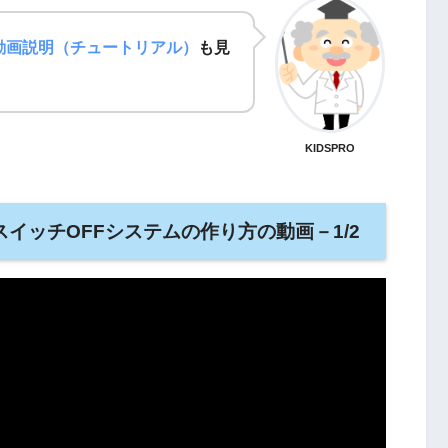
の動画説明（チュートリアル）
も見
KIDSPRO
遠隔スイッチOFFシステムの作り方の動画－1/2