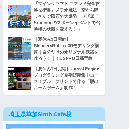
『マインクラフト コマンド完全攻
略技術書』メテオ魔法：空から降
りそそぐ隕石で大爆発！ワザ㉜「
/summonのスポーンイベントで召
喚後の状態を変える！ 」
【夏休み1日完結】
Blender×Roblox 3Dモデリング講
座｜自分だけのオリジナル武器を
作ろう！｜KIDSPRO日暮里校
【夏休み1日完結】Unreal Engine
プログラミング夏期短期集中コー
ス！ブループリントで作る「脱出
ルームゲーム」制作！
埼玉県草加Sloth Cafe校