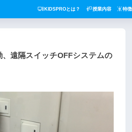
KIDSPROとは？
授業内容
特徴
.0連動、遠隔スイッチOFFシステムの