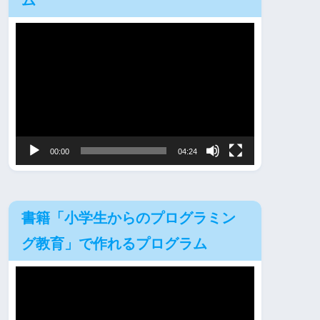
ム
動
画
プ
レ
ー
ヤ
00:00
04:24
ー
書籍「小学生からのプログラミン
グ教育」で作れるプログラム
動
画
プ