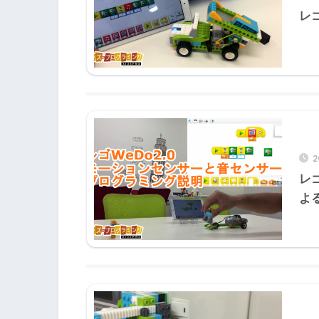
レゴ
レ
よ