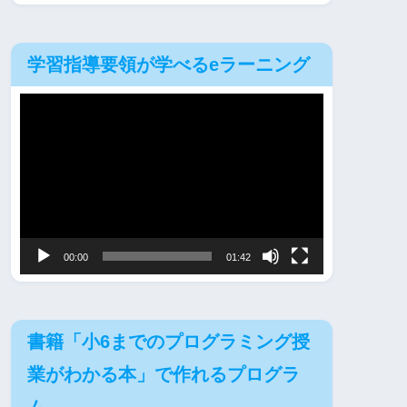
学習指導要領が学べるeラーニング
動
画
プ
レ
ー
ヤ
00:00
01:42
ー
書籍「小6までのプログラミング授
業がわかる本」で作れるプログラ