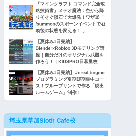
『マインクラフト コマンド完全攻
略技術書』メテオ魔法：空から降
りそそぐ隕石で大爆発！ワザ㉜「
/summonのスポーンイベントで召
喚後の状態を変える！ 」
【夏休み1日完結】
Blender×Roblox 3Dモデリング講
座｜自分だけのオリジナル武器を
作ろう！｜KIDSPRO日暮里校
【夏休み1日完結】Unreal Engine
プログラミング夏期短期集中コー
ス！ブループリントで作る「脱出
ルームゲーム」制作！
埼玉県草加Sloth Cafe校