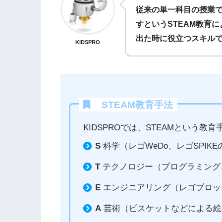
従来の単一科目の授業
すというSTEAM教育
出た時に役立つスキル
KIDSPRO
STEAM教育手法
KIDSPROでは、STEAMという教
S
科学（レゴWeDo、レゴSPIK
T
テクノロジー（プログラミング
E
エンジニアリング（レゴブロッ
A
芸術（ビスケットなどによる絵