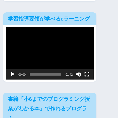
学習指導要領が学べるeラーニング
動
画
プ
レ
ー
ヤ
00:00
01:42
ー
書籍「小6までのプログラミング授
業がわかる本」で作れるプログラ