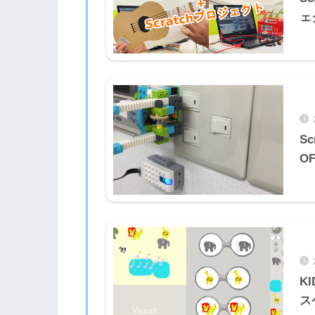
ェ
S
O
K
ス