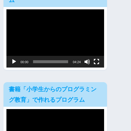
ム
動
画
プ
レ
ー
ヤ
00:00
04:24
ー
書籍「小学生からのプログラミン
グ教育」で作れるプログラム
動
画
プ