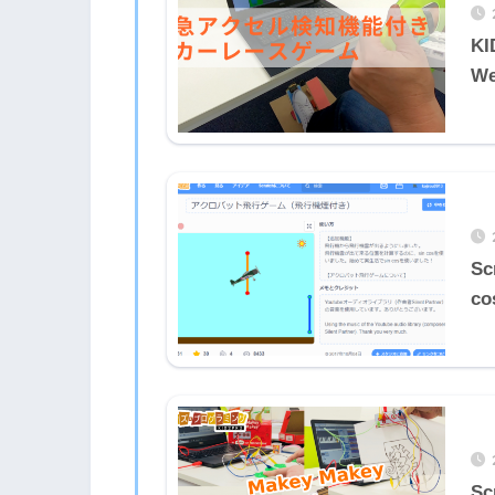
K
We
S
c
S