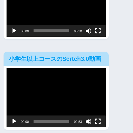
レ
ー
ヤ
00:00
05:30
ー
小学生以上コースのScrtch3.0動画
動
画
プ
レ
ー
ヤ
00:00
02:53
ー