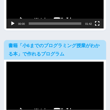
ー
ヤ
ー
00:00
01:42
書籍「小6までのプログラミング授業がわか
る本」で作れるプログラム
動
画
プ
レ
ー
ヤ
ー