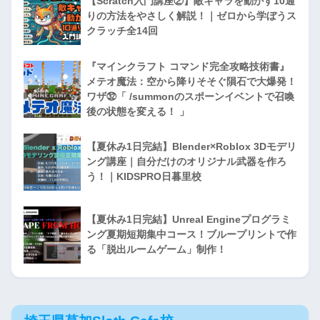
【Scratch入門講座②】敵キャラを動かす10通
りの方法をやさしく解説！｜ゼロから学ぼうス
クラッチ全14回
『マインクラフト コマンド完全攻略技術書』
メテオ魔法：空から降りそそぐ隕石で大爆発！
ワザ㉜「 /summonのスポーンイベントで召喚
後の状態を変える！ 」
【夏休み1日完結】Blender×Roblox 3Dモデリ
ング講座｜自分だけのオリジナル武器を作ろ
う！｜KIDSPRO日暮里校
【夏休み1日完結】Unreal Engineプログラミ
ング夏期短期集中コース！ブループリントで作
る「脱出ルームゲーム」制作！