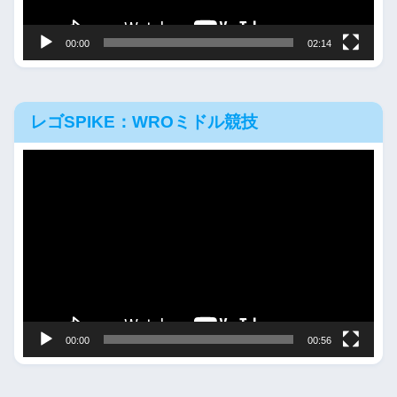
ー
00:00
02:14
レゴSPIKE：WROミドル競技
動
画
プ
レ
ー
ヤ
ー
00:00
00:56