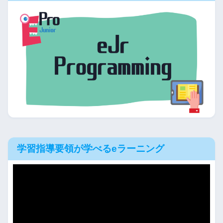
学習指導要領が学べるeラーニング
動
画
プ
レ