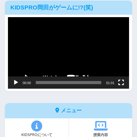
KIDSPRO岡田がゲームに!?(笑)
動
画
プ
レ
ー
ヤ
ー
00:00
01:01
メニュー
KIDSPROについて
授業内容