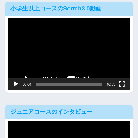
小学生以上コースのScrtch3.0動画
動
画
プ
レ
ー
ヤ
ー
00:00
02:53
ジュニアコースのインタビュー
動
画