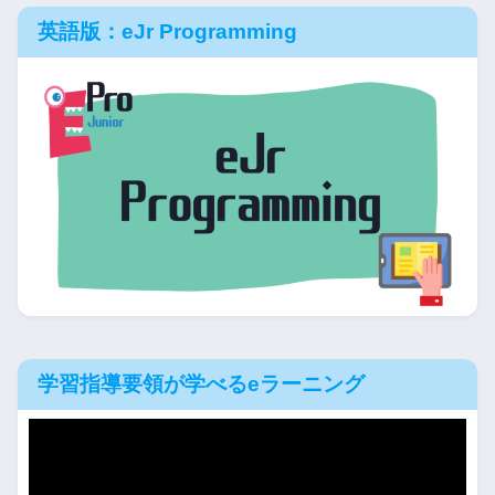
英語版：eJr Programming
学習指導要領が学べるeラーニング
動
画
プ