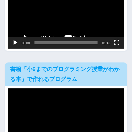
レ
ー
ヤ
ー
00:00
01:42
書籍「小6までのプログラミング授業がわか
る本」で作れるプログラム
動
画
プ
レ
ー