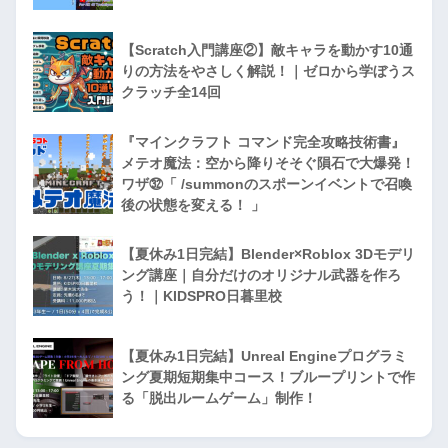
【Scratch入門講座②】敵キャラを動かす10通
りの方法をやさしく解説！｜ゼロから学ぼうス
クラッチ全14回
『マインクラフト コマンド完全攻略技術書』
メテオ魔法：空から降りそそぐ隕石で大爆発！
ワザ㉜「 /summonのスポーンイベントで召喚
後の状態を変える！ 」
【夏休み1日完結】Blender×Roblox 3Dモデリ
ング講座｜自分だけのオリジナル武器を作ろ
う！｜KIDSPRO日暮里校
【夏休み1日完結】Unreal Engineプログラミ
ング夏期短期集中コース！ブループリントで作
る「脱出ルームゲーム」制作！