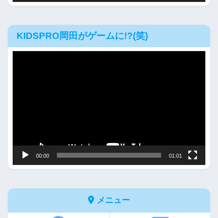
KIDSPRO岡田がゲームに!?(笑)
動
画
プ
レ
ー
ヤ
ー
00:00
01:01
メニュー