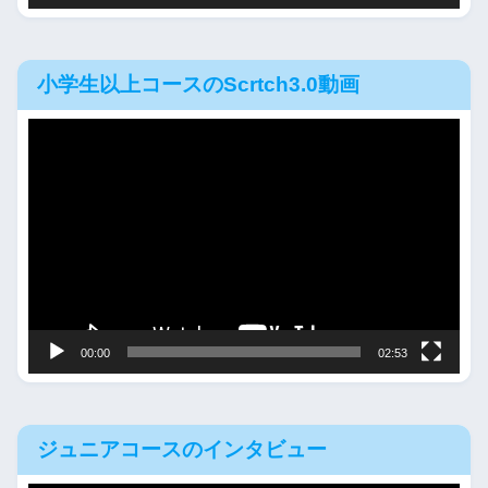
小学生以上コースのScrtch3.0動画
動
画
プ
レ
ー
ヤ
ー
00:00
02:53
ジュニアコースのインタビュー