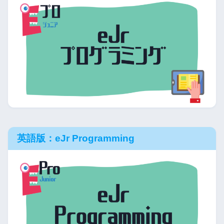
英語版：eJr Programming