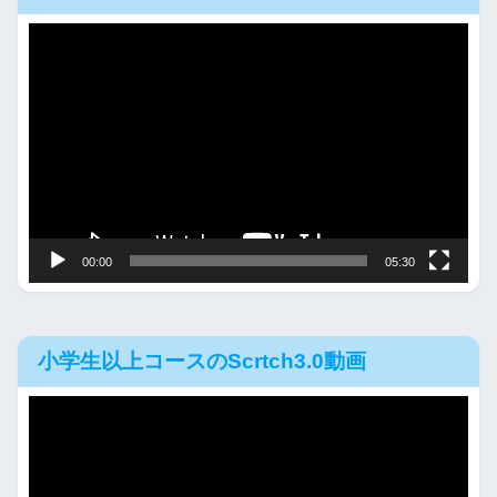
動
画
プ
レ
ー
ヤ
ー
00:00
05:30
小学生以上コースのScrtch3.0動画
動
画
プ