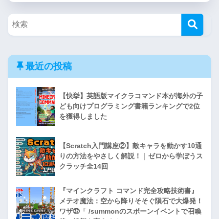
最近の投稿
【快挙】英語版マイクラコマンド本が海外の子
ども向けプログラミング書籍ランキングで2位
を獲得しました
【Scratch入門講座②】敵キャラを動かす10通
りの方法をやさしく解説！｜ゼロから学ぼうス
クラッチ全14回
『マインクラフト コマンド完全攻略技術書』
メテオ魔法：空から降りそそぐ隕石で大爆発！
ワザ㉜「 /summonのスポーンイベントで召喚