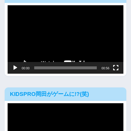
動
画
プ
レ
ー
ヤ
ー
00:00
00:56
KIDSPRO岡田がゲームに!?(笑)
動
画
プ