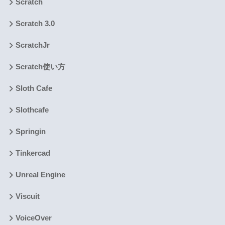
Scratch
Scratch 3.0
ScratchJr
Scratch使い方
Sloth Cafe
Slothcafe
Springin
Tinkercad
Unreal Engine
Viscuit
VoiceOver