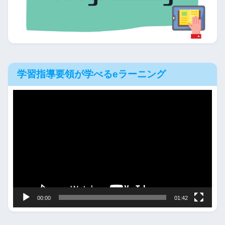
学習指導要領が学べるeラーニング
動
画
プ
レ
ー
ヤ
ー
00:00
01:42