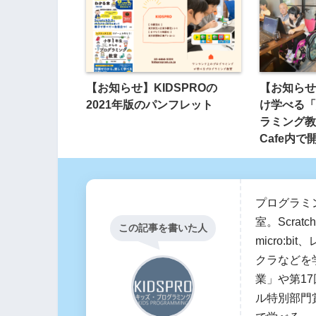
【お知らせ】KIDSPROの
【お知らせ
2021年版のパンフレット
け学べる「
ラミング教
Cafe内で
プログラミ
室。Scratc
この記事を書いた人
micro:b
クラなどを
業」や第17回
ル特別部門