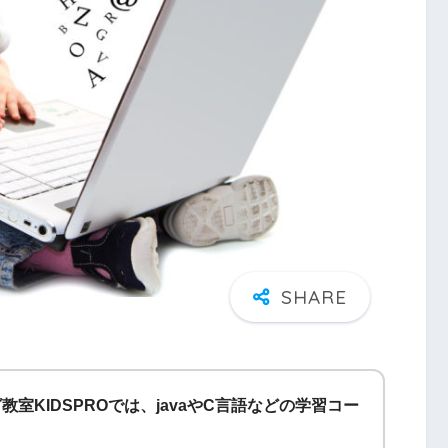
室KIDSPROでは、javaやC言語などの学習コー