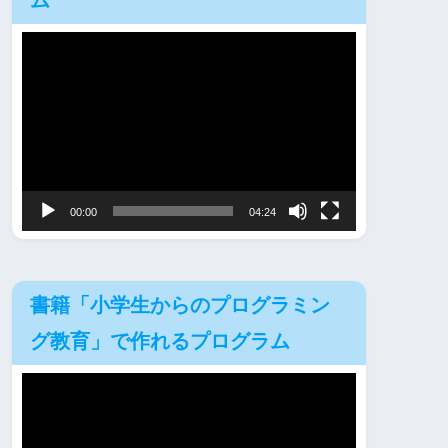
ム
動
画
プ
レ
ー
ヤ
00:00
04:24
ー
書籍「小学生からのプログラミン
グ教育」で作れるプログラム
動
画
プ