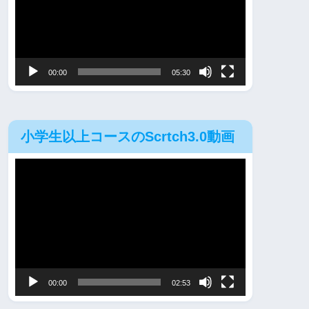
レ
ー
ヤ
00:00
05:30
ー
小学生以上コースのScrtch3.0動画
動
画
プ
レ
ー
ヤ
00:00
02:53
ー