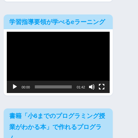
学習指導要領が学べるeラーニング
動
画
プ
レ
ー
ヤ
00:00
01:42
ー
書籍「小6までのプログラミング授
業がわかる本」で作れるプログラ