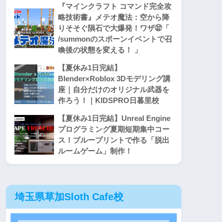
『マインクラフト コマンド完全攻
略技術書』メテオ魔法：空から降
りそそぐ隕石で大爆発！ワザ㉜「
/summonのスポーンイベントで召
喚後の状態を変える！ 」
【夏休み1日完結】
Blender×Roblox 3Dモデリング講
座｜自分だけのオリジナル武器を
作ろう！｜KIDSPRO日暮里校
【夏休み1日完結】Unreal Engine
プログラミング夏期短期集中コー
ス！ブループリントで作る「脱出
ルームゲーム」制作！
埼玉県草加Sloth Cafe校