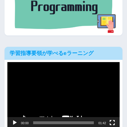
学習指導要領が学べるeラーニング
動
画
プ
レ
ー
ヤ
ー
00:00
01:42