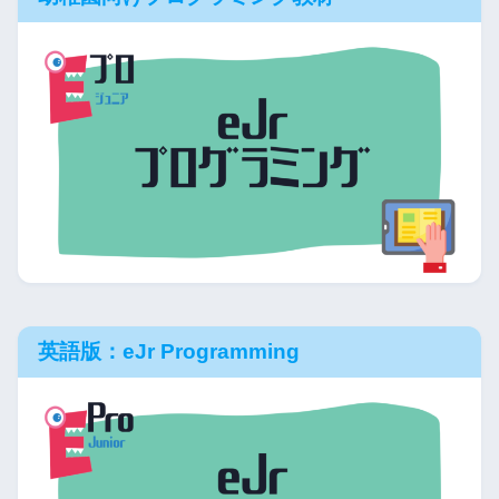
英語版：eJr Programming