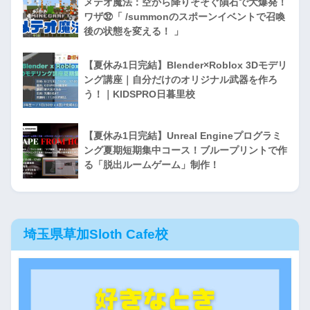
メテオ魔法：空から降りそそぐ隕石で大爆発！
ワザ㉜「 /summonのスポーンイベントで召喚
後の状態を変える！ 」
【夏休み1日完結】Blender×Roblox 3Dモデリ
ング講座｜自分だけのオリジナル武器を作ろ
う！｜KIDSPRO日暮里校
【夏休み1日完結】Unreal Engineプログラミ
ング夏期短期集中コース！ブループリントで作
る「脱出ルームゲーム」制作！
埼玉県草加Sloth Cafe校