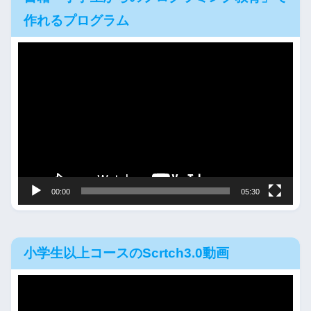
作れるプログラム
動
画
プ
レ
ー
ヤ
ー
00:00
05:30
小学生以上コースのScrtch3.0動画
動
画