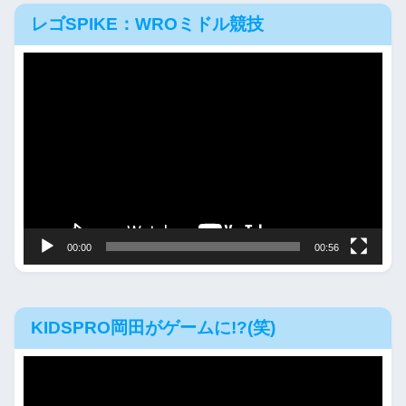
レゴSPIKE：WROミドル競技
動
画
プ
レ
ー
ヤ
ー
00:00
00:56
KIDSPRO岡田がゲームに!?(笑)
動
画