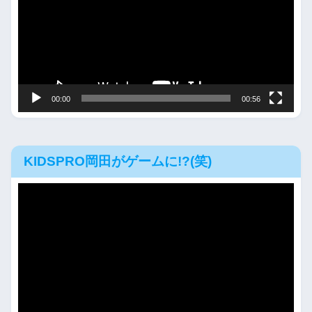
レ
ー
ヤ
ー
00:00
00:56
KIDSPRO岡田がゲームに!?(笑)
動
画
プ
レ
ー
ヤ
ー