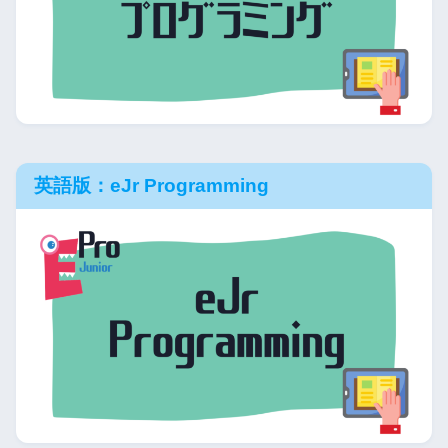
英語版：eJr Programming