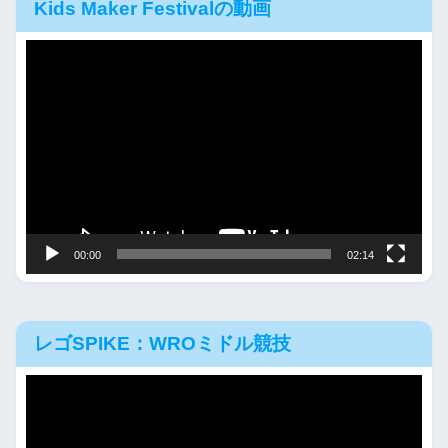
Kids Maker Festivalの動画
動
画
プ
レ
ー
ヤ
ー
00:00
02:14
レゴSPIKE：WROミドル競技
動
画
プ