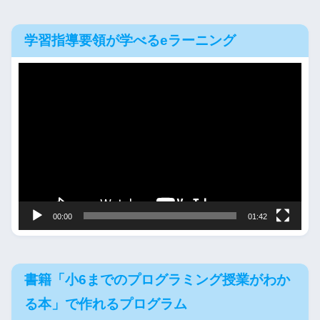
学習指導要領が学べるeラーニング
動
画
プ
レ
ー
ヤ
ー
00:00
01:42
書籍「小6までのプログラミング授業がわか
る本」で作れるプログラム