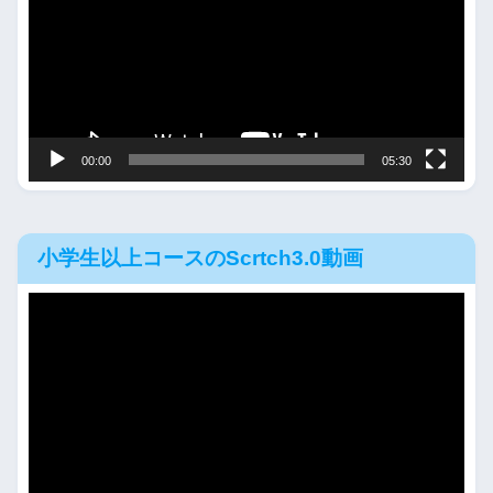
レ
ー
ヤ
ー
00:00
05:30
小学生以上コースのScrtch3.0動画
動
画
プ
レ
ー
ヤ
ー