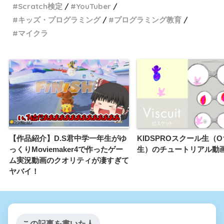
Scratch検定
YouTuber
キッズ・プログラミング
プログラミング教育
マイクラ
【作品紹介】D.S君中学一年生がゆ
KIDSPROスクール生（
っくりMoviemaker4で作ったゲー
生）のチュートリアル動
ム実況動画のクオリティが凄すぎて
ヤバイ！
この記事を書いた人