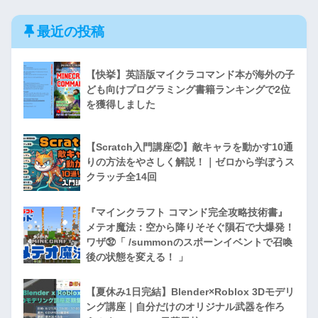
最近の投稿
【快挙】英語版マイクラコマンド本が海外の子
ども向けプログラミング書籍ランキングで2位
を獲得しました
【Scratch入門講座②】敵キャラを動かす10通
りの方法をやさしく解説！｜ゼロから学ぼうス
クラッチ全14回
『マインクラフト コマンド完全攻略技術書』
メテオ魔法：空から降りそそぐ隕石で大爆発！
ワザ㉜「 /summonのスポーンイベントで召喚
後の状態を変える！ 」
【夏休み1日完結】Blender×Roblox 3Dモデリ
ング講座｜自分だけのオリジナル武器を作ろ