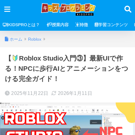
KIDSPROとは？
授業内容
特徴
学習コンテンツ
ホーム
Roblox
【
Roblox Studio入門③】最新UIで作
る！NPCに歩行AIとアニメーションをつ
ける完全ガイド！
2025年11月22日
2026年1月11日