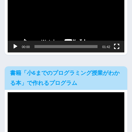
プ
レ
ー
ヤ
ー
00:00
01:42
書籍「小6までのプログラミング授業がわか
る本」で作れるプログラム
動
画
プ
レ
ー