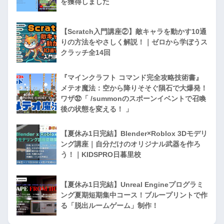
を獲得しました
【Scratch入門講座②】敵キャラを動かす10通
りの方法をやさしく解説！｜ゼロから学ぼうス
クラッチ全14回
『マインクラフト コマンド完全攻略技術書』
メテオ魔法：空から降りそそぐ隕石で大爆発！
ワザ㉜「 /summonのスポーンイベントで召喚
後の状態を変える！ 」
【夏休み1日完結】Blender×Roblox 3Dモデリ
ング講座｜自分だけのオリジナル武器を作ろ
う！｜KIDSPRO日暮里校
【夏休み1日完結】Unreal Engineプログラミ
ング夏期短期集中コース！ブループリントで作
る「脱出ルームゲーム」制作！