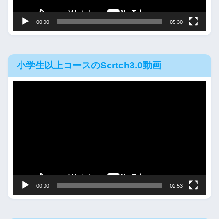
ー
00:00
05:30
小学生以上コースのScrtch3.0動画
動
画
プ
レ
ー
ヤ
ー
00:00
02:53