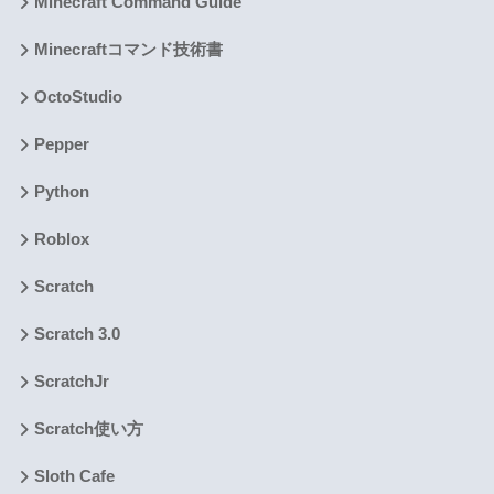
Minecraft Command Guide
Minecraftコマンド技術書
OctoStudio
Pepper
Python
Roblox
Scratch
Scratch 3.0
ScratchJr
Scratch使い方
Sloth Cafe