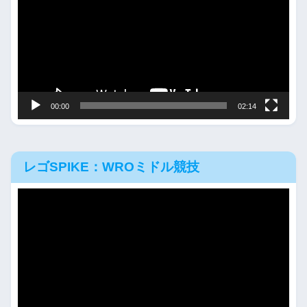
プ
レ
ー
ヤ
ー
00:00
02:14
レゴSPIKE：WROミドル競技
動
画
プ
レ
ー
ヤ