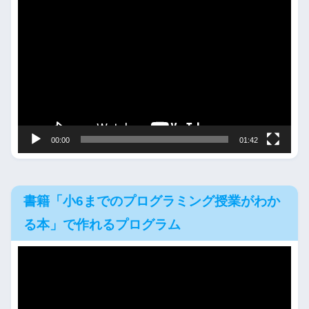
動
画
プ
レ
ー
ヤ
ー
00:00
01:42
書籍「小6までのプログラミング授業がわか
る本」で作れるプログラム
動
画
プ