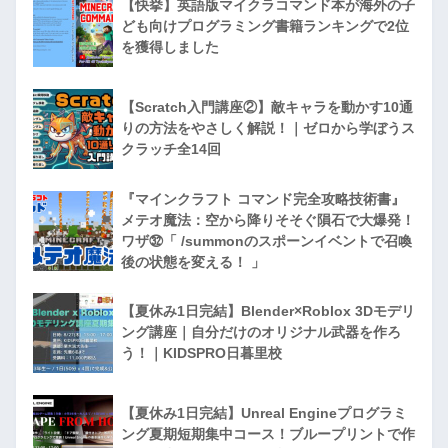
【快挙】英語版マイクラコマンド本が海外の子
ども向けプログラミング書籍ランキングで2位
を獲得しました
【Scratch入門講座②】敵キャラを動かす10通
りの方法をやさしく解説！｜ゼロから学ぼうス
クラッチ全14回
『マインクラフト コマンド完全攻略技術書』
メテオ魔法：空から降りそそぐ隕石で大爆発！
ワザ㉜「 /summonのスポーンイベントで召喚
後の状態を変える！ 」
【夏休み1日完結】Blender×Roblox 3Dモデリ
ング講座｜自分だけのオリジナル武器を作ろ
う！｜KIDSPRO日暮里校
【夏休み1日完結】Unreal Engineプログラミ
ング夏期短期集中コース！ブループリントで作