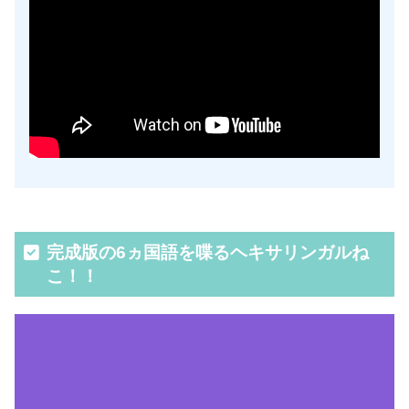
完成版の6ヵ国語を喋るヘキサリンガルね
こ！！