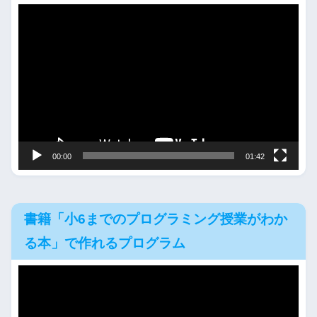
動
画
プ
レ
ー
ヤ
ー
00:00
01:42
書籍「小6までのプログラミング授業がわか
る本」で作れるプログラム
動
画
プ