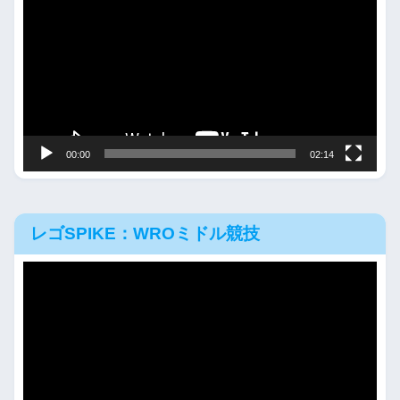
プ
レ
ー
ヤ
ー
00:00
02:14
レゴSPIKE：WROミドル競技
動
画
プ
レ
ー
ヤ