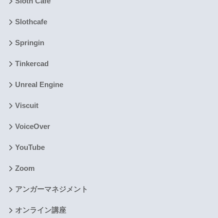
Sloth Cafe
Slothcafe
Springin
Tinkercad
Unreal Engine
Viscuit
VoiceOver
YouTube
Zoom
アンガーマネジメント
オンライン講座