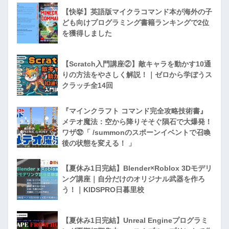
【快挙】英語版マイクラコマンド本が海外の子
ども向けプログラミング書籍ランキングで2位
を獲得しました
【Scratch入門講座②】敵キャラを動かす10通
りの方法をやさしく解説！｜ゼロから学ぼうス
クラッチ全14回
『マインクラフト コマンド完全攻略技術書』
メテオ魔法：空から降りそそぐ隕石で大爆発！
ワザ㉜「 /summonのスポーンイベントで召喚
後の状態を変える！ 」
【夏休み1日完結】Blender×Roblox 3Dモデリ
ング講座｜自分だけのオリジナル武器を作ろ
う！｜KIDSPRO日暮里校
【夏休み1日完結】Unreal Engineプログラミ