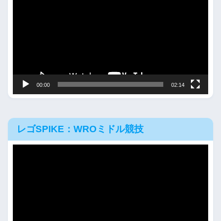
プ
レ
ー
ヤ
ー
00:00
02:14
レゴSPIKE：WROミドル競技
動
画
プ
レ
ー
ヤ