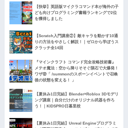
【快挙】英語版マイクラコマンド本が海外の子
ども向けプログラミング書籍ランキングで2位
を獲得しました
【Scratch入門講座②】敵キャラを動かす10通
りの方法をやさしく解説！｜ゼロから学ぼうス
クラッチ全14回
『マインクラフト コマンド完全攻略技術書』
メテオ魔法：空から降りそそぐ隕石で大爆発！
ワザ㉜「 /summonのスポーンイベントで召喚
後の状態を変える！ 」
【夏休み1日完結】Blender×Roblox 3Dモデリ
ング講座｜自分だけのオリジナル武器を作ろ
う！｜KIDSPRO日暮里校
【夏休み1日完結】Unreal Engineプログラミ