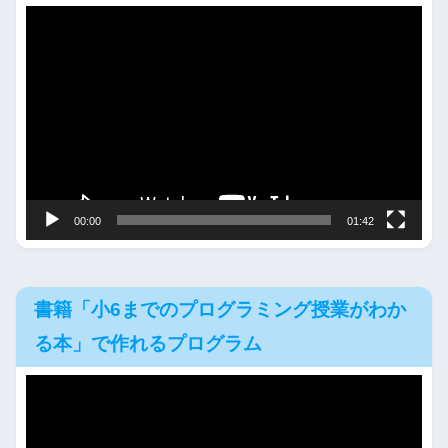
動
画
プ
レ
ー
ヤ
ー
00:00
01:42
書籍「小6までのプログラミング授業がわか
る本」で作れるプログラム
動
画
プ