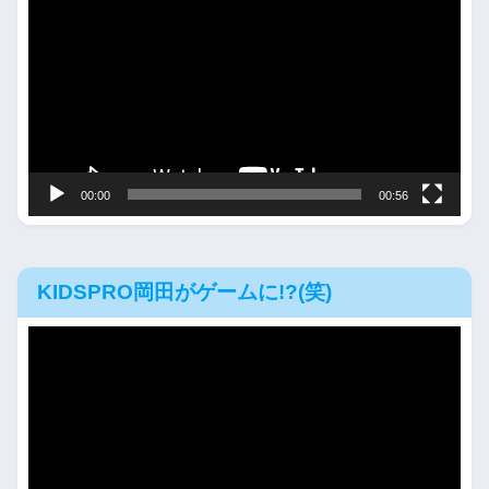
画
プ
レ
ー
ヤ
ー
00:00
00:56
KIDSPRO岡田がゲームに!?(笑)
動
画
プ
レ
ー