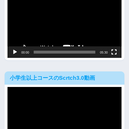
画
プ
レ
ー
ヤ
ー
00:00
05:30
小学生以上コースのScrtch3.0動画
動
画
プ
レ
ー