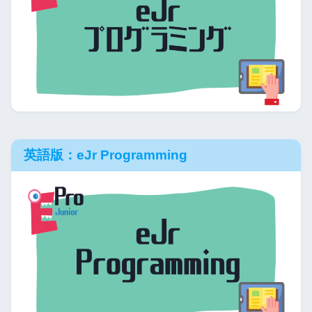
英語版：eJr Programming