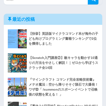
最近の投稿
【快挙】英語版マイクラコマンド本が海外の子
ども向けプログラミング書籍ランキングで2位
を獲得しました
【Scratch入門講座②】敵キャラを動かす10通
りの方法をやさしく解説！｜ゼロから学ぼうス
クラッチ全14回
『マインクラフト コマンド完全攻略技術書』
メテオ魔法：空から降りそそぐ隕石で大爆発！
ワザ㉜「 /summonのスポーンイベントで召喚
後の状態を変える！ 」
【夏休み1日完結】Blender×Roblox 3Dモデリ