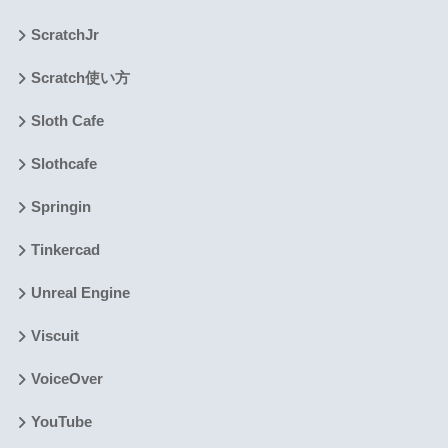
ScratchJr
Scratch使い方
Sloth Cafe
Slothcafe
Springin
Tinkercad
Unreal Engine
Viscuit
VoiceOver
YouTube