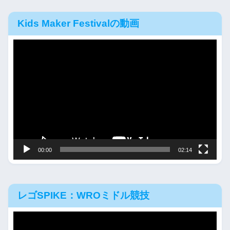
Kids Maker Festivalの動画
動
画
プ
レ
ー
ヤ
ー
00:00
02:14
レゴSPIKE：WROミドル競技
動