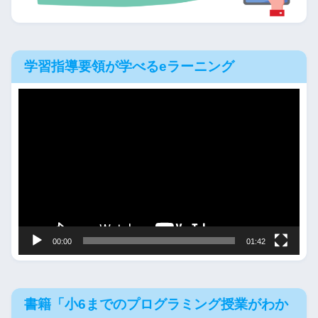
学習指導要領が学べるeラーニング
動
画
プ
レ
ー
ヤ
ー
00:00
01:42
書籍「小6までのプログラミング授業がわか