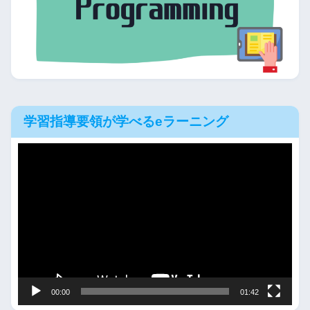
学習指導要領が学べるeラーニング
動
画
プ
レ
ー
ヤ
ー
00:00
01:42