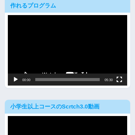
作れるプログラム
動
画
プ
レ
ー
ヤ
ー
00:00
05:30
小学生以上コースのScrtch3.0動画
動
画