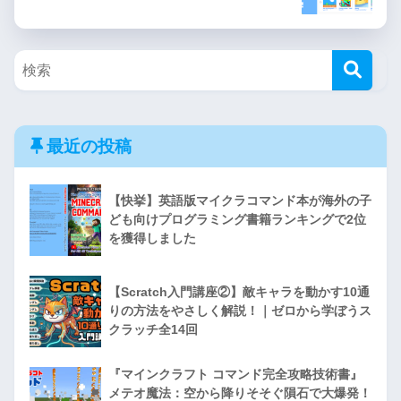
最近の投稿
【快挙】英語版マイクラコマンド本が海外の子
ども向けプログラミング書籍ランキングで2位
を獲得しました
【Scratch入門講座②】敵キャラを動かす10通
りの方法をやさしく解説！｜ゼロから学ぼうス
クラッチ全14回
『マインクラフト コマンド完全攻略技術書』
メテオ魔法：空から降りそそぐ隕石で大爆発！