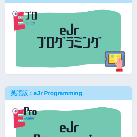
英語版：eJr Programming