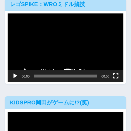
レゴSPIKE：WROミドル競技
動
画
プ
レ
ー
ヤ
ー
00:00
00:56
KIDSPRO岡田がゲームに!?(笑)
動
画