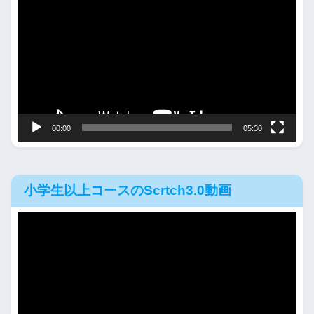
画
プ
レ
ー
ヤ
ー
00:00
05:30
小学生以上コースのScrtch3.0動画
動
画
プ
レ
ー