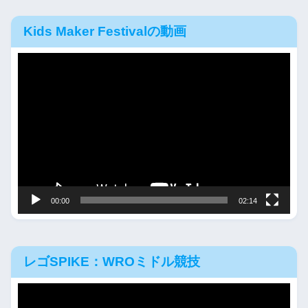
Kids Maker Festivalの動画
動
画
プ
レ
ー
ヤ
ー
00:00
02:14
レゴSPIKE：WROミドル競技
動