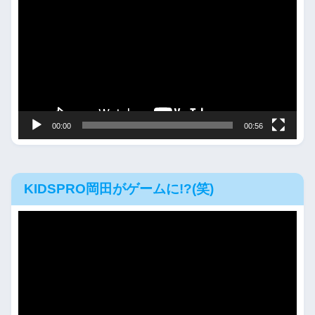
画
プ
レ
ー
ヤ
ー
00:00
00:56
KIDSPRO岡田がゲームに!?(笑)
動
画
プ
レ
ー