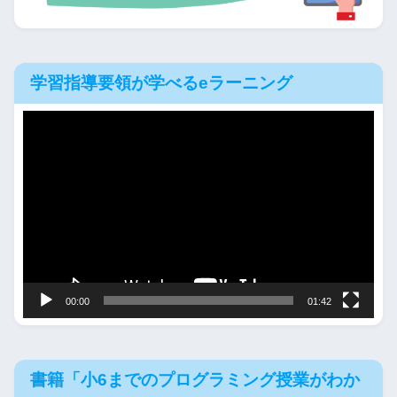
学習指導要領が学べるeラーニング
動
画
プ
レ
ー
ヤ
ー
00:00
01:42
書籍「小6までのプログラミング授業がわか