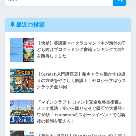
最近の投稿
【快挙】英語版マイクラコマンド本が海外の子
ども向けプログラミング書籍ランキングで2位
を獲得しました
【Scratch入門講座②】敵キャラを動かす10通
りの方法をやさしく解説！｜ゼロから学ぼうス
クラッチ全14回
『マインクラフト コマンド完全攻略技術書』
メテオ魔法：空から降りそそぐ隕石で大爆発！
ワザ㉜「 /summonのスポーンイベントで召喚
後の状態を変える！ 」