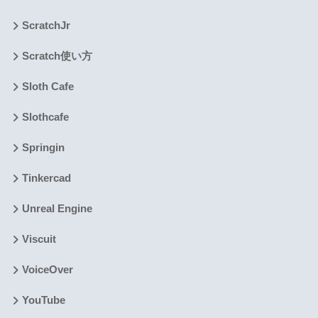
ScratchJr
Scratch使い方
Sloth Cafe
Slothcafe
Springin
Tinkercad
Unreal Engine
Viscuit
VoiceOver
YouTube