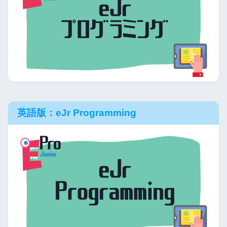
英語版：eJr Programming