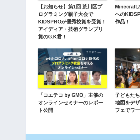
【お知らせ】第1回 荒川区プ
Minecra
ログラミング親子大会で
へのKID
KIDSPROが優秀校賞を受賞！
作品！
アイディア・技術グランプリ
賞のG.K君！
「コエテコ by GMO」主催の
子どもたち
オンラインセミナーのレポー
地図をデザ
ト公開
フェでワー