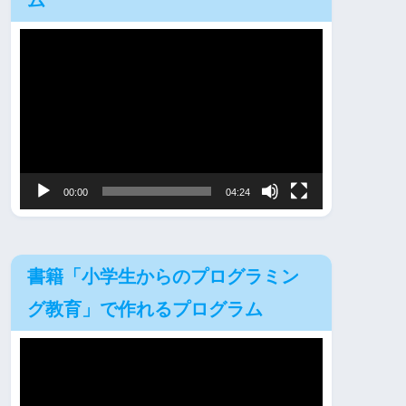
ム
動
画
プ
レ
ー
ヤ
00:00
04:24
ー
書籍「小学生からのプログラミン
グ教育」で作れるプログラム
動
画
プ