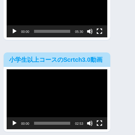
レ
ー
ヤ
00:00
05:30
ー
小学生以上コースのScrtch3.0動画
動
画
プ
レ
ー
ヤ
00:00
02:53
ー