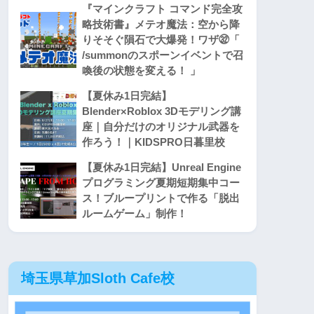
『マインクラフト コマンド完全攻
略技術書』メテオ魔法：空から降
りそそぐ隕石で大爆発！ワザ㉜「
/summonのスポーンイベントで召
喚後の状態を変える！ 」
【夏休み1日完結】
Blender×Roblox 3Dモデリング講
座｜自分だけのオリジナル武器を
作ろう！｜KIDSPRO日暮里校
【夏休み1日完結】Unreal Engine
プログラミング夏期短期集中コー
ス！ブループリントで作る「脱出
ルームゲーム」制作！
埼玉県草加Sloth Cafe校