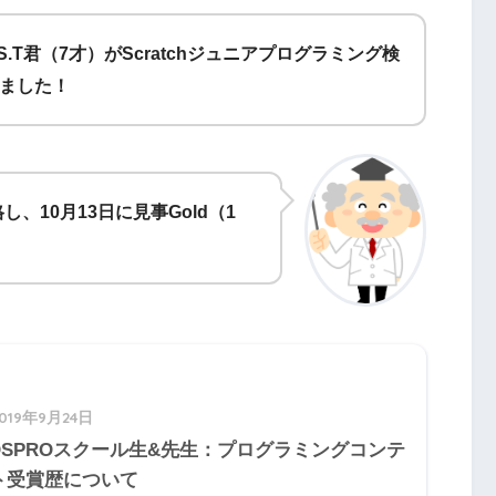
S.T君（7才）がScratchジュニアプログラミング検
しました！
格し、10月13日に見事Gold（1
2019年9月24日
IDSPROスクール生&先生：プログラミングコンテ
ト受賞歴について