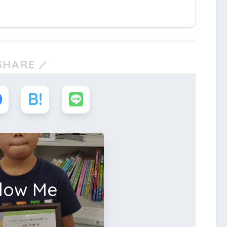
SHARE
llow Me