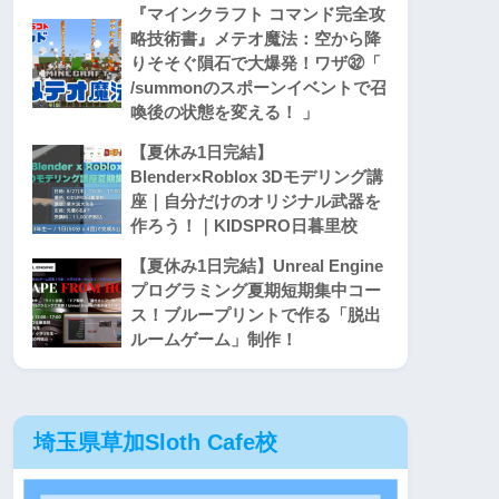
『マインクラフト コマンド完全攻
略技術書』メテオ魔法：空から降
りそそぐ隕石で大爆発！ワザ㉜「
/summonのスポーンイベントで召
喚後の状態を変える！ 」
【夏休み1日完結】
Blender×Roblox 3Dモデリング講
座｜自分だけのオリジナル武器を
作ろう！｜KIDSPRO日暮里校
【夏休み1日完結】Unreal Engine
プログラミング夏期短期集中コー
ス！ブループリントで作る「脱出
ルームゲーム」制作！
埼玉県草加Sloth Cafe校