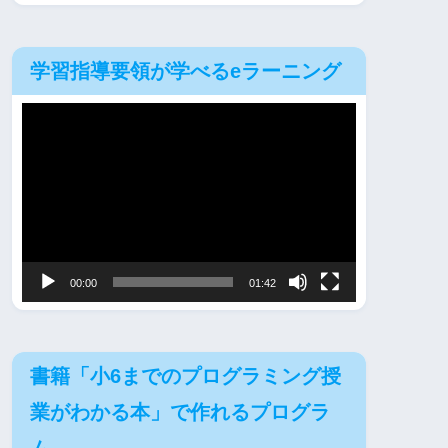
学習指導要領が学べるeラーニング
動
画
プ
レ
ー
ヤ
00:00
01:42
ー
書籍「小6までのプログラミング授
業がわかる本」で作れるプログラ