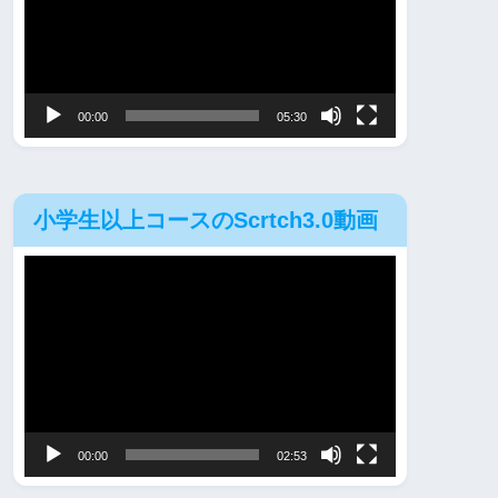
レ
ー
ヤ
00:00
05:30
ー
小学生以上コースのScrtch3.0動画
動
画
プ
レ
ー
ヤ
00:00
02:53
ー