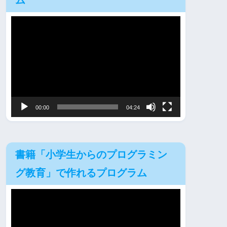
ム
動
画
プ
レ
ー
ヤ
00:00
04:24
ー
書籍「小学生からのプログラミン
グ教育」で作れるプログラム
動
画
プ