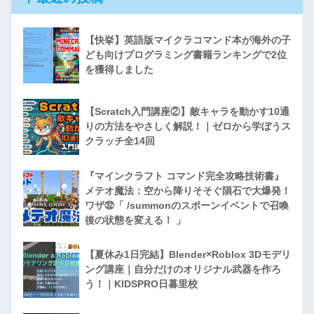
【快挙】英語版マイクラコマンド本が海外の子
ども向けプログラミング書籍ランキングで2位
を獲得しました
【Scratch入門講座②】敵キャラを動かす10通
りの方法をやさしく解説！｜ゼロから学ぼうス
クラッチ全14回
『マインクラフト コマンド完全攻略技術書』
メテオ魔法：空から降りそそぐ隕石で大爆発！
ワザ㉜「 /summonのスポーンイベントで召喚
後の状態を変える！ 」
【夏休み1日完結】Blender×Roblox 3Dモデリ
ング講座｜自分だけのオリジナル武器を作ろ
う！｜KIDSPRO日暮里校