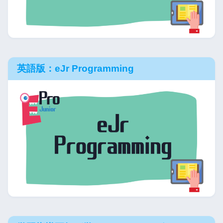
英語版：eJr Programming