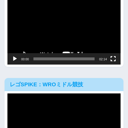
動
画
プ
レ
ー
ヤ
ー
00:00
02:14
レゴSPIKE：WROミドル競技
動
画
プ
レ