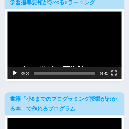
学習指導要領が学べるeラーニング
動
画
プ
レ
ー
ヤ
ー
00:00
01:42
書籍「小6までのプログラミング授業がわか
る本」で作れるプログラム
動